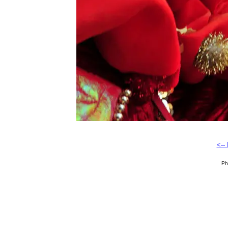
<--
Ph