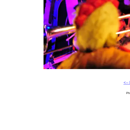
<--
Ph